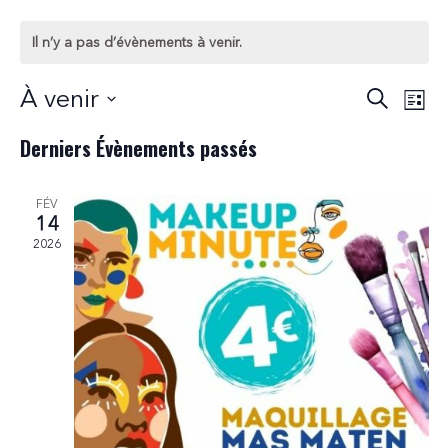
Il n’y a pas d’évènements à venir.
Recher
Nav
À venir
Recherch
Liste
de
et
Sélectionnez
Derniers Évènements passés
vue
une
navigat
Évè
date.
de
FÉV
14
vues
2026
Évènem