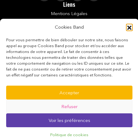
Liens
Mentions Légales
Politique De Cookies (UE)
Cookies Band
Conditions Générales De Vente
Pour vous permettre de bien débouler sur notre site, nous faisons
appel au groupe Cookies Band pour stocker et/ou accéder aux
Conditions De Vente Des E-Tickets
informations de votre appareil. Le fait de consentir à ces
technologies nous permettra de traiter des données telles que
Politique De Confidentialité
votre comportement de navigation ou les ID uniques sur ce site. Le
fait de ne pas consentir ou de retirer votre consentement peut avoir
Paiement Sécurisé
un effet négatif sur certaines caractéristiques et fonctions.
Contact
0690 24 99 71
Accepter
La Boutique du Carnaval
Refuser
Newsletter
Agenda, bons plans, résultats… Abonnez-vous à notre
Voir les préférences
Newsletter afin de ne rien manquer !
Politique de cookies