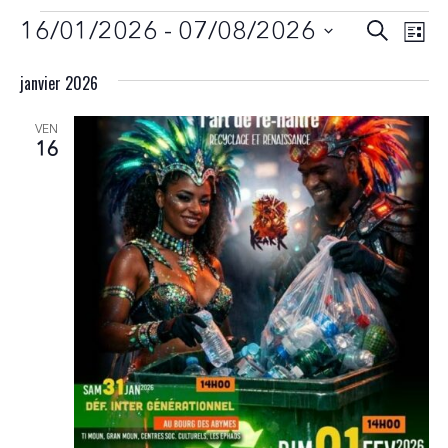
Recher
Nav
16/01/2026
 - 
07/08/2026
Recherch
Liste
de
et
Sélectionnez
vue
janvier 2026
une
navigat
Évè
date.
VEN
de
16
vues
Évènem