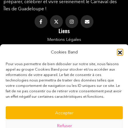
préparer, célébrer et vivre sereinement le Carnaval des
Îles de Guadeloupe !
Liens
Mentions Légales
Politique De Cookies (UE)
Cookies Band
Conditions Générales De Vente
Pour vous permettre de bien débouler sur notre site, nous faisons
appel au groupe Cookies Band pour stocker et/ou accéder aux
Conditions De Vente Des E-Tickets
informations de votre appareil. Le fait de consentir à ces
technologies nous permettra de traiter des données telles que
Politique De Confidentialité
votre comportement de navigation ou les ID uniques sur ce site. Le
fait de ne pas consentir ou de retirer votre consentement peut avoir
Paiement Sécurisé
un effet négatif sur certaines caractéristiques et fonctions.
Contact
0690 24 99 71
Accepter
La Boutique du Carnaval
Refuser