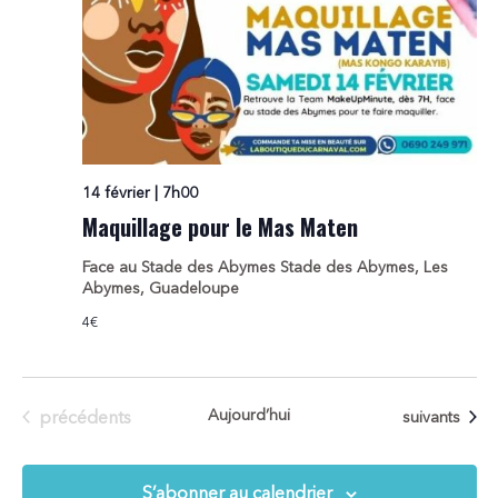
14 février | 7h00
Maquillage pour le Mas Maten
Face au Stade des Abymes
Stade des Abymes, Les
Abymes, Guadeloupe
4€
Évènements
Aujourd’hui
Évènements
précédents
suivants
S’abonner au calendrier