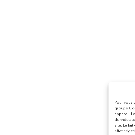
Pour vous p
groupe Coo
appareil. L
données te
site. Le fa
effet négati