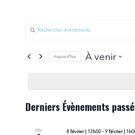
Recherche
Saisir
mot-
et
clé.
Rechercher
À venir
Aujourd’hui
Évènements
navigation
par
Sélectionnez
mot-
une
de
clé.
date.
vues
Derniers Évènements passé
Évènements
FÉV
8 février | 13h00
-
9 février | 1h0