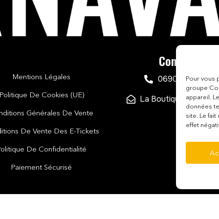
Contact
Mentions Légales
0690 24 99 71
Pour vous p
groupe Coo
Politique De Cookies (UE)
appareil. L
La Boutique du Carna
données te
nditions Générales De Vente
site. Le fa
effet négati
itions De Vente Des E-Tickets
olitique De Confidentialité
Ac
Paiement Sécurisé