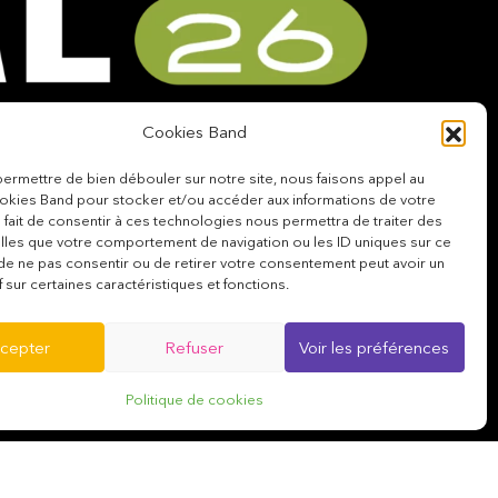
Newsletter
Cookies Band
Agenda, bons plans, résultats…
ermettre de bien débouler sur notre site, nous faisons appel au
kies Band pour stocker et/ou accéder aux informations de votre
Abonnez-vous à notre Newsletter afin
e fait de consentir à ces technologies nous permettra de traiter des
val
de ne rien manquer !
lles que votre comportement de navigation ou les ID uniques sur ce
it de ne pas consentir ou de retirer votre consentement peut avoir un
f sur certaines caractéristiques et fonctions.
cepter
Refuser
Voir les préférences
Politique de cookies