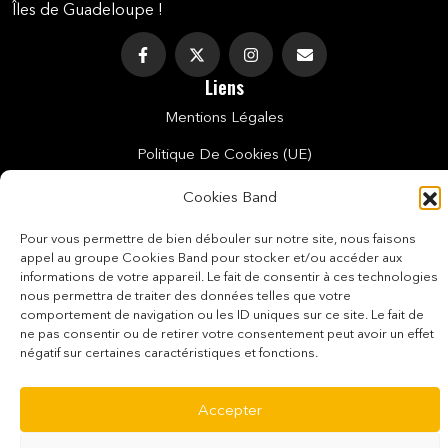
Îles de Guadeloupe !
Liens
Mentions Légales
Politique De Cookies (UE)
Conditions Générales De Vente
Cookies Band
Conditions De Vente Des E-Tickets
Pour vous permettre de bien débouler sur notre site, nous faisons
appel au groupe Cookies Band pour stocker et/ou accéder aux
Politique De Confidentialité
informations de votre appareil. Le fait de consentir à ces technologies
nous permettra de traiter des données telles que votre
Paiement Sécurisé
comportement de navigation ou les ID uniques sur ce site. Le fait de
Contact
ne pas consentir ou de retirer votre consentement peut avoir un effet
négatif sur certaines caractéristiques et fonctions.
0690 24 99 71
La Boutique du Carnaval
Accepter
Newsletter