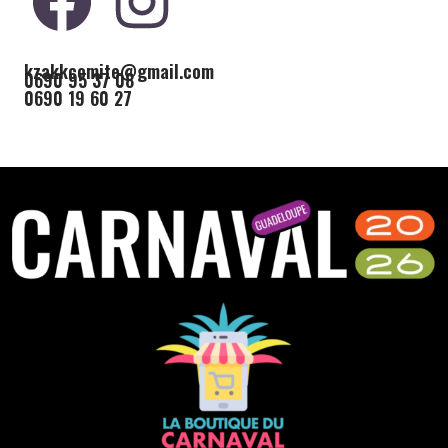
kzakkcomite@gmail.com
0690 95 37 08
0690 19 60 27