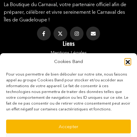
La Boutique du Carnaval, votre partenaire officiel afin de
préparer, célébrer et vivre sereinement le Carnaval des
Îles de Guadeloupe !
Liens
Mentions Légales
Cookies Band
Politique De Cookies (UE)
Pour vous permettre de bien débouler sur notre site, nous faisons
Conditions Générales De Vente
appel au groupe Cookies Band pour stocker et/ou accéder aux
informations de votre appareil. Le fait de consentir à ces
Conditions De Vente Des E-Tickets
technologies nous permettra de traiter des données telles que
votre comportement de navigation ou les ID uniques sur ce site. Le
Politique De Confidentialité
fait de ne pas consentir ou de retirer votre consentement peut avoir
Paiement Sécurisé
un effet négatif sur certaines caractéristiques et fonctions.
Contact
Accepter
0690 24 99 71