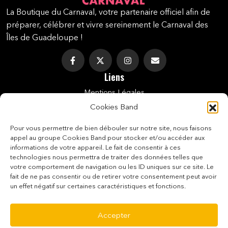
La Boutique du Carnaval, votre partenaire officiel afin de
préparer, célébrer et vivre sereinement le Carnaval des
Îles de Guadeloupe !
Liens
Mentions Légales
Cookies Band
Politique De Cookies (UE)
Pour vous permettre de bien débouler sur notre site, nous faisons
Conditions Générales De Vente
appel au groupe Cookies Band pour stocker et/ou accéder aux
informations de votre appareil. Le fait de consentir à ces
Conditions De Vente Des E-Tickets
technologies nous permettra de traiter des données telles que
votre comportement de navigation ou les ID uniques sur ce site. Le
Politique De Confidentialité
fait de ne pas consentir ou de retirer votre consentement peut avoir
Paiement Sécurisé
un effet négatif sur certaines caractéristiques et fonctions.
Contact
Accepter
0690 24 99 71