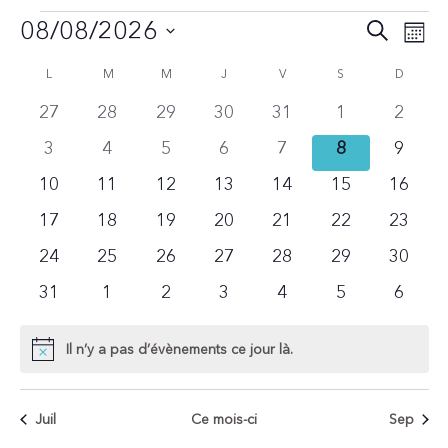
Recher
Nav
08/08/2026
Recherch
Mois
de
et
Sélectionnez
Calendrier
L
M
M
J
V
S
D
vue
une
navigat
Évè
de
date.
0
0
0
0
0
0
0
27
28
29
30
31
1
2
de
évènements
évènements
évènements
évènements
évènements
évènements
évène
Évènements
0
0
0
0
0
0
0
3
4
5
6
7
8
9
vues
évènements
évènements
évènements
évènements
évènements
évènements
évène
0
0
0
0
0
0
0
10
11
12
13
14
15
16
évènements
évènements
évènements
évènements
évènements
évènements
évène
Évènem
0
0
0
0
0
0
0
17
18
19
20
21
22
23
évènements
évènements
évènements
évènements
évènements
évènements
évène
0
0
0
0
0
0
0
24
25
26
27
28
29
30
évènements
évènements
évènements
évènements
évènements
évènements
évène
0
0
0
0
0
0
0
31
1
2
3
4
5
6
évènements
évènements
évènements
évènements
évènements
évènements
évène
Il n’y a pas d’évènements ce jour là.
Notice
Juil
Ce mois-ci
Sep